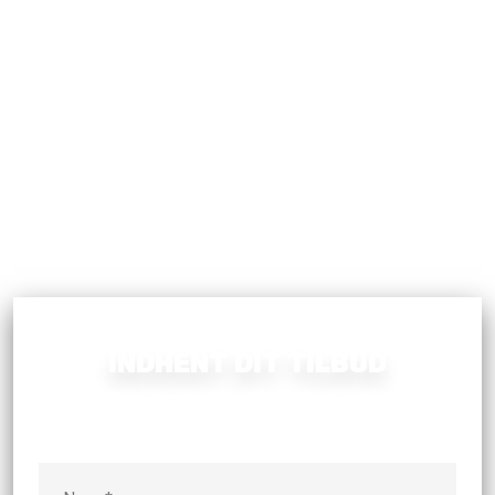
INDHENT DIT TILBUD
Kontakt os i dag for at indhente dit gratis og
uforpligtende tilbud.